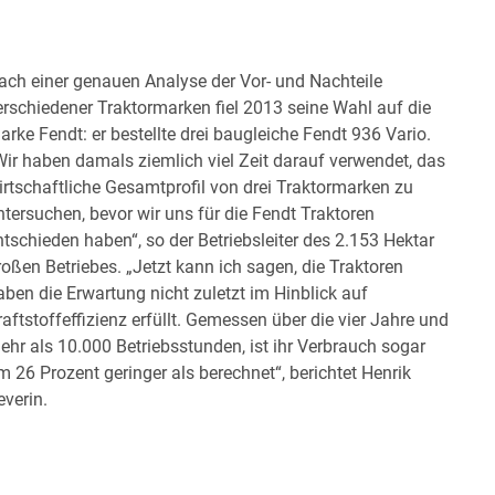
ach einer genauen Analyse der Vor- und Nachteile
erschiedener Traktormarken fiel 2013 seine Wahl auf die
arke Fendt: er bestellte drei baugleiche Fendt 936 Vario.
Wir haben damals ziemlich viel Zeit darauf verwendet, das
irtschaftliche Gesamtprofil von drei Traktormarken zu
ntersuchen, bevor wir uns für die Fendt Traktoren
ntschieden haben“, so der Betriebsleiter des 2.153 Hektar
roßen Betriebes. „Jetzt kann ich sagen, die Traktoren
aben die Erwartung nicht zuletzt im Hinblick auf
raftstoffeffizienz erfüllt. Gemessen über die vier Jahre und
ehr als 10.000 Betriebsstunden, ist ihr Verbrauch sogar
m 26 Prozent geringer als berechnet“, berichtet Henrik
everin.