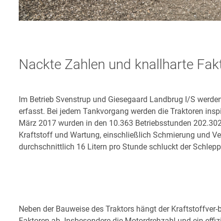
Nackte Zahlen und knallharte Fak
Im Betrieb Svenstrup und Giesegaard Landbrug I/S werden
erfasst. Bei jedem Tankvorgang werden die Traktoren insp
März 2017 wurden in den 10.363 Betriebsstunden 202.302 L
Kraftstoff und Wartung, einschließlich Schmierung und Vers
durchschnittlich 16 Litern pro Stunde schluckt der Schleppe
Neben der Bauweise des Traktors hängt der Kraftstoffver
Faktoren ab. Insbesondere die Motordrehzahl und ein effiz