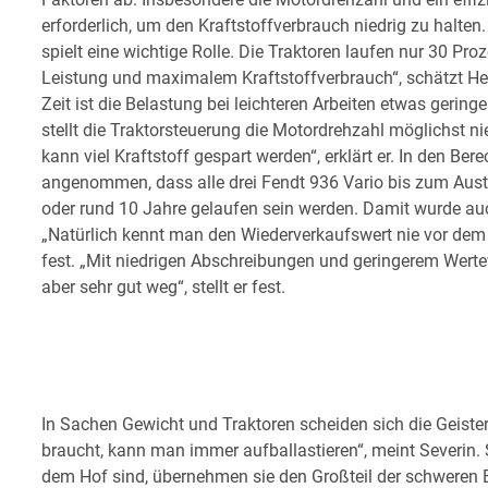
erforderlich, um den Kraftstoffverbrauch niedrig zu halten
spielt eine wichtige Rolle. Die Traktoren laufen nur 30 Proze
Leistung und maximalem Kraftstoffverbrauch“, schätzt Henr
Zeit ist die Belastung bei leichteren Arbeiten etwas geringe
stellt die Traktorsteuerung die Motordrehzahl möglichst ni
kann viel Kraftstoff gespart werden“, erklärt er. In den B
angenommen, dass alle drei Fendt 936 Vario bis zum Aus
oder rund 10 Jahre gelaufen sein werden. Damit wurde auc
„Natürlich kennt man den Wiederverkaufswert nie vor dem K
fest. „Mit niedrigen Abschreibungen und geringerem Wert
aber sehr gut weg“, stellt er fest.
In Sachen Gewicht und Traktoren scheiden sich die Geiste
braucht, kann man immer aufballastieren“, meint Severin. 
dem Hof sind, übernehmen sie den Großteil der schweren