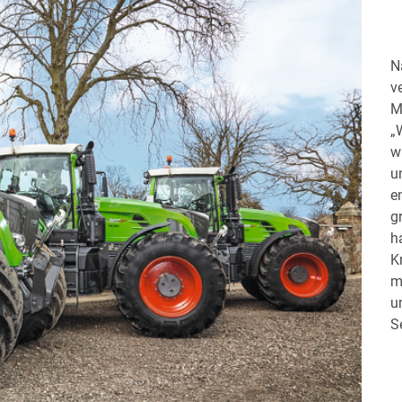
N
v
M
„
w
u
e
g
h
K
m
u
S