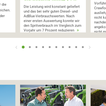
Agrarlogistik GmbH & Co.
Vorfüh
 die
KG, Deutschland, Katana
Die Leistung wird konstant geliefert
Crawfor
eichen.
650
und das bei sehr guten Diesel- und
auslieh
der
AdBlue-Verbrauchswerten. Nach
nicht k
einer ersten Auswertung konnte wir
nachde
den Spritverbrauch im Vergleich zum
angekom
Vorjahr um 7 Prozent reduzieren
nicht m